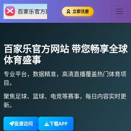
立即注册
百家乐官方网站
带您畅享全球
体育盛事
专业平台，数据精准，
高清直播
覆盖热门体育项
目。
聚焦足球、篮球、电竞等赛事，
每日内容实时更
新
。
极速访问
下载APP