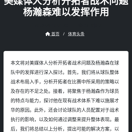
美媒体人分析开拓者战术问题
杨瀚森难以发挥作用
2026-04-10 01:35
53 次阅读
首页
/
体育头条
本文将对美媒体人分析开拓者战术问题及杨瀚森在球
队中的发挥进行深入探讨。首先，我们将从球队整体
战术布局入手，分析开拓者在比赛中所采用的策略以
及存在的不足之处。接着，将聚焦于杨瀚森作为球员
的特点与能力，探讨他在现有战术体系下难以施展才
华的原因。此外，还会讨论球队的人员配置对于战术
执行的影响，以及如何通过调整来提升整体表现。最
后，我们将总结以上分析，提出可能的解决方案，以