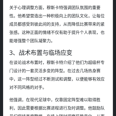
关于心理调整方面，穆斯卡特强调团队氛围的重要
性。他希望营造出一种积极向上的团队文化，让每位
成员都感受到彼此间的支持，从而降低比赛带来的紧
张感。这种正面的情绪不仅有助于提升个人表现，也
能增强整个团队凝聚力。
3、战术布置与临场应变
在谈论战术布置时，穆斯卡特介绍了他们为超级杯专
门设计的一套灵活多变的阵型。在过去几场热身赛
中，这一阵型经过不断测试和调整，以便能够有效应
对不同风格的对手。
他强调，在现代足球中，仅靠固定阵型难以取得胜
利，因此需要根据比赛进程进行及时调整。他鼓励队