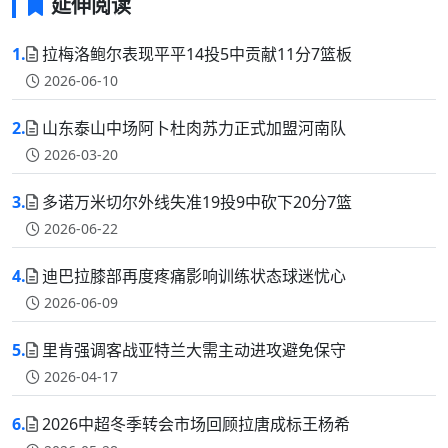
延伸阅读
1.
拉梅洛鲍尔表现平平14投5中贡献11分7篮板
2026-06-10
2.
山东泰山中场阿卜杜肉苏力正式加盟河南队
2026-03-20
3.
多诺万米切尔外线失准19投9中砍下20分7篮
2026-06-22
4.
迪巴拉膝部再度疼痛影响训练状态球迷忧心
2026-06-09
5.
里肯强调客战亚特兰大需主动进攻避免保守
2026-04-17
6.
2026中超冬季转会市场回顾拉唐成标王杨希