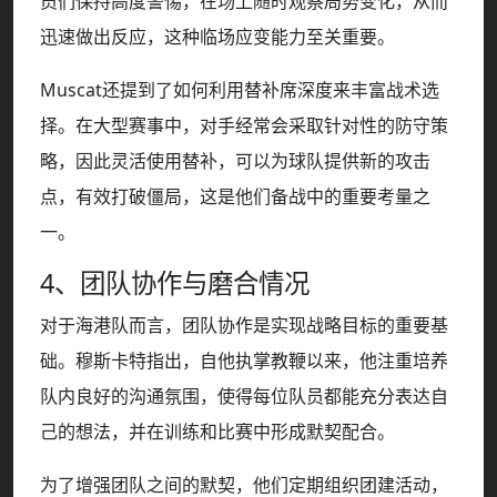
员们保持高度警惕，在场上随时观察局势变化，从而
迅速做出反应，这种临场应变能力至关重要。
Muscat还提到了如何利用替补席深度来丰富战术选
择。在大型赛事中，对手经常会采取针对性的防守策
略，因此灵活使用替补，可以为球队提供新的攻击
点，有效打破僵局，这是他们备战中的重要考量之
一。
4、团队协作与磨合情况
对于海港队而言，团队协作是实现战略目标的重要基
础。穆斯卡特指出，自他执掌教鞭以来，他注重培养
队内良好的沟通氛围，使得每位队员都能充分表达自
己的想法，并在训练和比赛中形成默契配合。
为了增强团队之间的默契，他们定期组织团建活动，