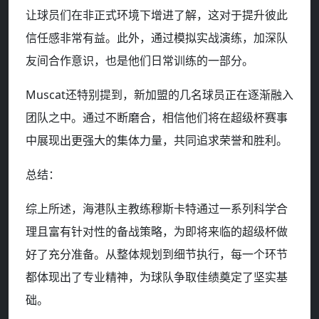
让球员们在非正式环境下增进了解，这对于提升彼此
信任感非常有益。此外，通过模拟实战演练，加深队
友间合作意识，也是他们日常训练的一部分。
Muscat还特别提到，新加盟的几名球员正在逐渐融入
团队之中。通过不断磨合，相信他们将在超级杯赛事
中展现出更强大的集体力量，共同追求荣誉和胜利。
总结：
综上所述，海港队主教练穆斯卡特通过一系列科学合
理且富有针对性的备战策略，为即将来临的超级杯做
好了充分准备。从整体规划到细节执行，每一个环节
都体现出了专业精神，为球队争取佳绩奠定了坚实基
础。