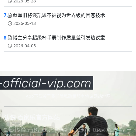
2026-05-28
7.
蓝军旧将谈凯恩不被视为世界级的困惑技术
2026-05-13
8.
博主分享超级杯手册制作质量差引发热议童
2026-04-05
App下载
关于我们
隐私政策
服务协议
网站地图
认识 百家乐官方网站
星城对战馆百百款，热门经典牌桌《百家乐》，庄闲龙宝点数差，一
飞冲天幸运六！