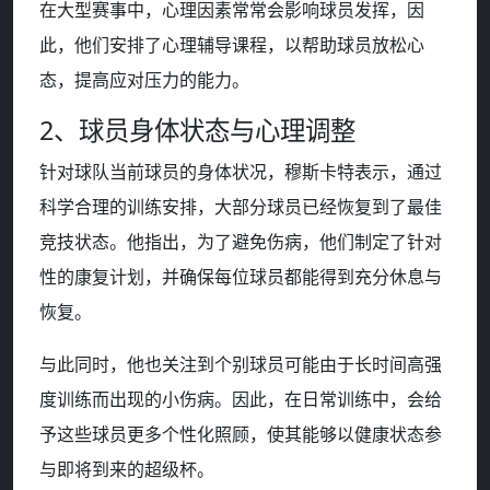
在大型赛事中，心理因素常常会影响球员发挥，因
此，他们安排了心理辅导课程，以帮助球员放松心
态，提高应对压力的能力。
2、球员身体状态与心理调整
针对球队当前球员的身体状况，穆斯卡特表示，通过
科学合理的训练安排，大部分球员已经恢复到了最佳
竞技状态。他指出，为了避免伤病，他们制定了针对
性的康复计划，并确保每位球员都能得到充分休息与
恢复。
与此同时，他也关注到个别球员可能由于长时间高强
度训练而出现的小伤病。因此，在日常训练中，会给
予这些球员更多个性化照顾，使其能够以健康状态参
与即将到来的超级杯。