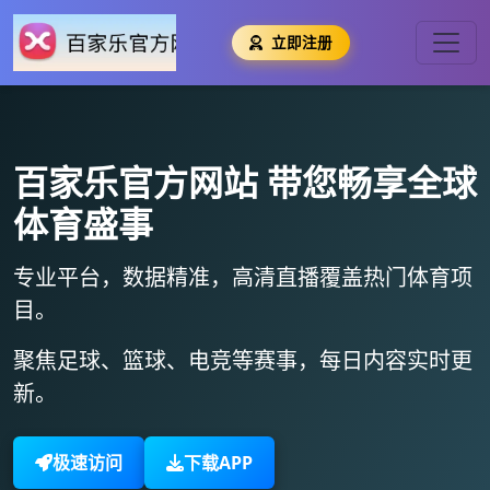
立即注册
百家乐官方网站
带您畅享全球
体育盛事
专业平台，数据精准，
高清直播
覆盖热门体育项
目。
聚焦足球、篮球、电竞等赛事，
每日内容实时更
新
。
极速访问
下载APP